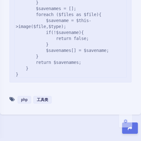
        }

        $savenames = [];

        foreach ($files as $file){

            $savename = $this-
>image($file,$type);

            if(!$savename){

                return false;

            }

暗黑模式
            $savenames[] = $savename;

        }

        return $savenames;

Sans Serif
Serif
    }

}
浅阴影
深阴影
关闭
日落
暗化
灰度
php
工具类