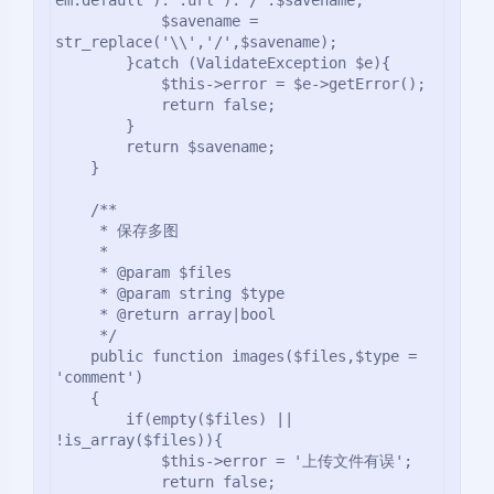
            $savename = 
str_replace('\\','/',$savename);

        }catch (ValidateException $e){

            $this->error = $e->getError();

            return false;

        }

        return $savename;

    }

    /**

     * 保存多图

     *

     * @param $files

     * @param string $type

     * @return array|bool

     */

    public function images($files,$type = 
'comment')

    {

        if(empty($files) || 
!is_array($files)){

            $this->error = '上传文件有误';

            return false;
