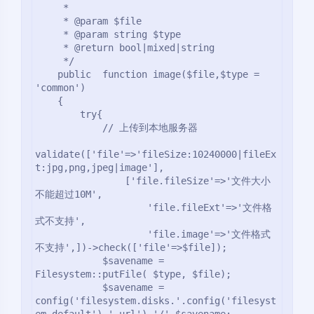
     *

     * @param $file

     * @param string $type

     * @return bool|mixed|string

     */

    public  function image($file,$type = 
'common')

    {

        try{

            // 上传到本地服务器

validate(['file'=>'fileSize:10240000|fileEx
t:jpg,png,jpeg|image'],

                ['file.fileSize'=>'文件大小
不能超过10M',

                    'file.fileExt'=>'文件格
式不支持',

                    'file.image'=>'文件格式
不支持',])->check(['file'=>$file]);

            $savename = 
Filesystem::putFile( $type, $file);

            $savename = 
config('filesystem.disks.'.config('filesyst
em.default').'.url').'/'.$savename;
