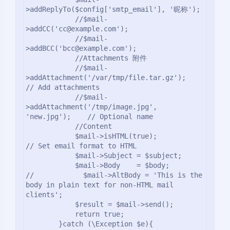
>addReplyTo($config['smtp_email'], '昵称');

            //$mail-
>addCC('cc@example.com');

            //$mail-
>addBCC('bcc@example.com');

            //Attachments 附件

            //$mail-
>addAttachment('/var/tmp/file.tar.gz');         
// Add attachments

            //$mail-
>addAttachment('/tmp/image.jpg', 
'new.jpg');    // Optional name

            //Content

暗黑模式
            $mail->isHTML(true);                                  
// Set email format to HTML

Sans Serif
Serif
            $mail->Subject = $subject;

            $mail->Body    = $body;

//            $mail->AltBody = 'This is the 
浅阴影
深阴影
body in plain text for non-HTML mail 
clients';

            $result = $mail->send();

关闭
日落
暗化
灰度
            return true;

        }catch (\Exception $e){
