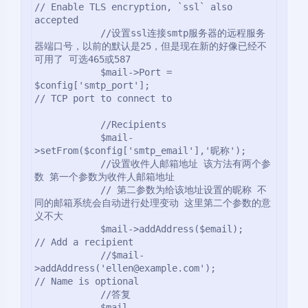
// Enable TLS encryption, `ssl` also 
accepted

            //设置ssl连接smtp服务器的远程服务
器端口号，以前的默认是25，但是现在新的好像已经不
可用了 可选465或587

            $mail->Port = 
$config['smtp_port'];                                    
// TCP port to connect to

            //Recipients

            $mail-
>setFrom($config['smtp_email'],'昵称');

            //设置收件人邮箱地址 该方法有两个参
数 第一个参数为收件人邮箱地址

            // 第二参数为给该地址设置的昵称 不
同的邮箱系统会自动进行处理变动 这里第二个参数的意
义不大

            $mail->addAddress($email);     
// Add a recipient

            //$mail-
>addAddress('ellen@example.com');               
// Name is optional

            //答复

            $mail-