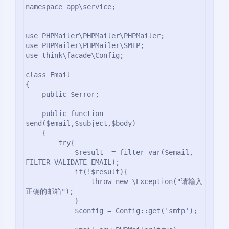
namespace app\service;

use PHPMailer\PHPMailer\PHPMailer;

use PHPMailer\PHPMailer\SMTP;

use think\facade\Config;

class Email

{

    public $error;

    public function 
send($email,$subject,$body)

    {

        try{

            $result  = filter_var($email, 
FILTER_VALIDATE_EMAIL);

            if(!$result){

                throw new \Exception("请输入
正确的邮箱");

            }

            $config = Config::get('smtp');
