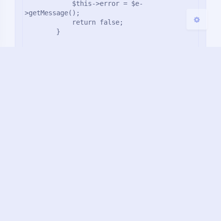
            $this->error = $e-
>getMessage();

            return false;

        }

    }

}
工具类
豆
暂无评论