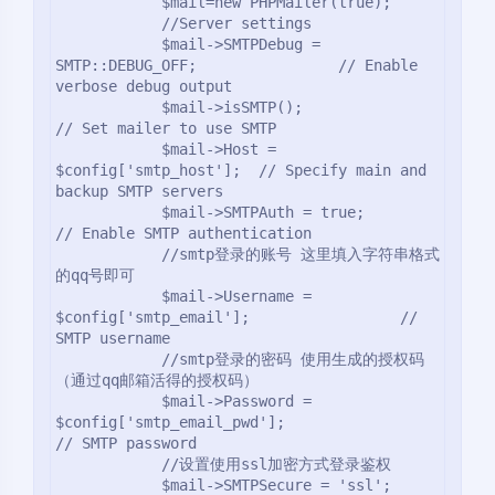
            $mail=new PHPMailer(true);

            //Server settings

            $mail->SMTPDebug = 
SMTP::DEBUG_OFF;                // Enable 
verbose debug output

            $mail->isSMTP();                                      
// Set mailer to use SMTP

            $mail->Host = 
$config['smtp_host'];  // Specify main and 
backup SMTP servers

            $mail->SMTPAuth = true;                               
// Enable SMTP authentication

            //smtp登录的账号 这里填入字符串格式
的qq号即可

            $mail->Username = 
$config['smtp_email'];                 // 
SMTP username

            //smtp登录的密码 使用生成的授权码
（通过qq邮箱活得的授权码）

            $mail->Password = 
$config['smtp_email_pwd'];                           
// SMTP password

            //设置使用ssl加密方式登录鉴权

            $mail->SMTPSecure = 'ssl';                            