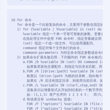
10.for 命令
   for 命令是一个比较复杂的命令，主要用于参数在指定的范
   1) for {%variable | %%variable} in (set) do com
      %variable 指定一个单一字母可替换的参数。变量名称
      在批处理文件中使用 FOR 命令时，指定变量建议用 %%var
      (set) 指定一个或一组文件。可以使用通配符。
      command 指定对每个文件执行的命令。
      command-parameters 为特定命令指定参数或命令行
   2) 如果命令扩展名被启用，下列额外的 FOR 命令格式会受
      a.FOR /D %variable IN (set) DO command [comm
        如果集里面包含通配符，则指定与目录名匹配，而不
      b.FOR /R [[drive:]path] %variable IN (set) D
        检查以 [drive:]path 为根的目录树，指向每个目
        如果在 /R 后没有指定目录，则使用当前目录。如
      c.FOR /L %variable IN (start,step,end) DO co
        该集表示以增量形式从开始到结束的一个数字序列。
        如：(1,1,5) 将产生序列 1 2 3 4 5；  而(5,-1
      d.有或者没有 usebackq 选项:
        FOR /F ["options"] %variable IN (file-set)
        FOR /F ["options"] %variable IN ("string")