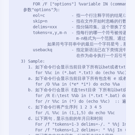
        FOR /F ["options"] %variable IN (command) 
    参数"options"为:
        eol=c           - 指一个行注释字符的结尾(就一
        skip=n          - 指在文件开始时忽略的行数。
        delims=xxx      - 指分隔符集。这个替换
        tokens=x,y,m-n  - 指每行的哪一个符号被
                          m-n格式为一个范围。通过 n
              如果符号字符串中的最后一个字符星号
        usebackq        - 指定新语法已在下类情况中使用
                          在作为命令执行一个
   3) Sample:
      1. 如下命令行会显示当前目录下所有以bat或者txt
         for %%c in (*.bat *.txt) do (echo %%c)
      a. 如下命令行会显示当前目录下所有包含有 e 或者 i
         for /D %%a in (*e* *i*) do echo %%a
      b. 如下命令行会显示 E盘test目录 下所有以bat或
         for /R E:\test %%b in (*.txt *.bat) do ec
         for /r %%c in (*) do (echo %%c)  :
      c. 如下命令行将产生序列 1 2 3 4 5
         for /L %%c in (1,1,5) do echo %%c
      d. 以下两句，显示当前的年月日和时间
         For /f "tokens=1-3 delims=-/. " %%j In 
         For /f "tokens=1,2 delims=: " %%j In ('T