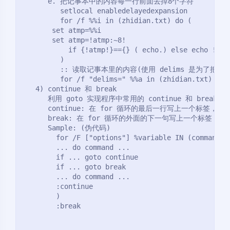
      e. 把记事本中的内容每一行前面去掉8个字符
         setlocal enabledelayedexpansion
         for /f %%i in (zhidian.txt) do (
	   set atmp=%%i
	   set atmp=!atmp:~8!
           if {!atmp!}=={} ( echo.) else echo !atm
         )
         :: 读取记事本里的内容(使用 delims 是为了
         for /f "delims=" %%a in (zhidian.txt) do 
   4) continue 和 break
      利用 goto 实现程序中常用的 continue 和 break
      continue: 在 for 循环的最后一行写上一个标签，
      break: 在 for 循环的外面的下一句写上一个标签，
      Sample: (伪代码)
        for /F ["options"] %variable IN (command) 
        ... do command ...
        if ... goto continue
        if ... goto break
        ... do command ...
        :continue
        )
        :break