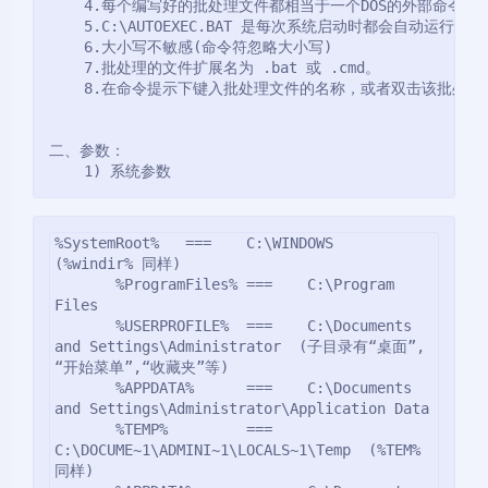
    4.每个编写好的批处理文件都相当于一个DOS的外部命令，把
    5.C:\AUTOEXEC.BAT 是每次系统启动时都会自动
    6.大小写不敏感(命令符忽略大小写)

    7.批处理的文件扩展名为 .bat 或 .cmd。

    8.在命令提示下键入批处理文件的名称，或者双击该批处理文
二、参数：

%SystemRoot%   ===    C:\WINDOWS    
(%windir% 同样)

       %ProgramFiles% ===    C:\Program 
Files

       %USERPROFILE%  ===    C:\Documents 
and Settings\Administrator  (子目录有“桌面”,
“开始菜单”,“收藏夹”等)

       %APPDATA%      ===    C:\Documents 
and Settings\Administrator\Application Data

       %TEMP%         ===    
C:\DOCUME~1\ADMINI~1\LOCALS~1\Temp  (%TEM% 
同样)
