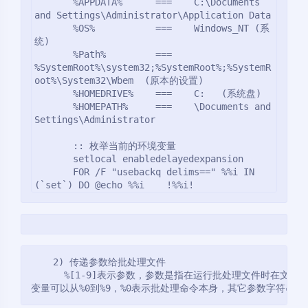
       %APPDATA%      ===    C:\Documents 
and Settings\Administrator\Application Data

       %OS%           ===    Windows_NT (系
统)

       %Path%         ===    
%SystemRoot%\system32;%SystemRoot%;%SystemR
oot%\System32\Wbem  (原本的设置)

       %HOMEDRIVE%    ===    C:   (系统盘)

       %HOMEPATH%     ===    \Documents and 
Settings\Administrator

       :: 枚举当前的环境变量

       setlocal enabledelayedexpansion

       FOR /F "usebackq delims==" %%i IN 
(`set`) DO @echo %%i    !%%i!
    2) 传递参数给批处理文件

      %[1-9]表示参数，参数是指在运行批处理文件时在文件
变量可以从%0到%9，%0表示批处理命令本身，其它参数字符串用 %