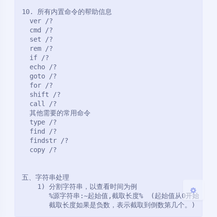
10. 所有内置命令的帮助信息
  ver /?
  cmd /?
  set /?
  rem /?
  if /?
  echo /?
暗黑模式
  goto /?
  for /?
  shift /?
Sans Serif
Serif
  call /?
  其他需要的常用命令
浅阴影
深阴影
  type /?
  find /?
  findstr /?
关闭
日落
暗化
灰度
  copy /?
五、字符串处理
    1) 分割字符串，以查看时间为例
       %源字符串:~起始值,截取长度%  (起始值从0开
       截取长度如果是负数，表示截取到倒数第几个。)