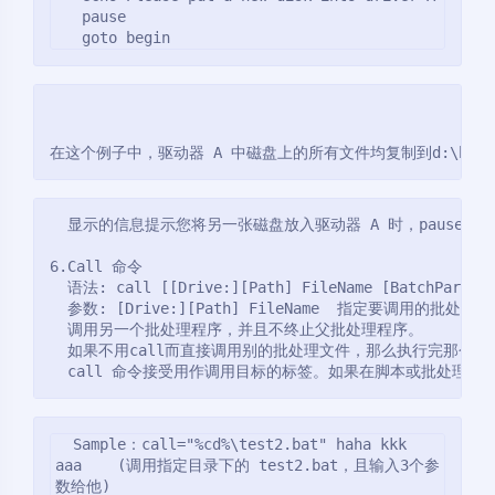
   pause

   goto begin
在这个例子中，驱动器 A 中磁盘上的所有文件均复制到d:\bac
  显示的信息提示您将另一张磁盘放入驱动器 A 时，pause
6.Call 命令
  语法: call [[Drive:][Path] FileName [BatchParamet
  参数: [Drive:][Path] FileName  指定要调用的批处
  调用另一个批处理程序，并且不终止父批处理程序。
  如果不用call而直接调用别的批处理文件，那么执行完那个
  call 命令接受用作调用目标的标签。如果在脚本或批处理文
  Sample：call="%cd%\test2.bat" haha kkk 
aaa    (调用指定目录下的 test2.bat，且输入3个参
数给他)
