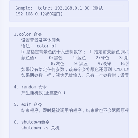
Sample:  telnet 192.168.0.1 80 (测试
192.168.0.1的80端口)
3.color 命令
   设置背景及字体颜色
   语法： color bf
   b 是指定背景色的十六进制数字； f 指定前景颜色(即字体
   颜色值:     0:黑色    1:蓝色    2:绿色    3:湖蓝  
               8:灰色    9:淡蓝    A:淡绿    B:浅绿
   如果没有给定任何参数，该命令会将颜色还原到 CMD.EXE 
   如果两参数一样，视为无效输入。只有一个参数时，设置字体
4. random 命令
   产生随机数(正整数0~)
5. exit 命令
   结束程序。即时是被调用的程序，结束后也不会返回原程序
6. shutdown命令
   shutdown -s 关机