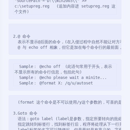
"SourcePath"="D:\\Win2003\\" >> 
c:\setupreg.reg   (追加内容进 setupreg.reg 这
个文件)
2.@ 命令
  表示不显示@后面的命令，(在入侵过程中自然不能让对方看到
  @ 与 echo off 相象，但它是加在每个命令行的最前面
  Sample： @echo off  (此语句常用于开头，表示
不显示所有的命令行信息，包括此句)
  Sample： @echo please wait a minite...
  Sample： @format X: /q/u/autoset
  (format 这个命令是不可以使用/y这个参数的，可喜的是微
3.Goto 命令
  语法：goto label (label是参数，指定所要转向的批处
  指定跳转到标签行，找到标签行后，程序将处理从下一行开始
  label标签的名字可以随便起，但是最好是有意义的，字母前